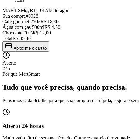
MART-SM@RT · 01
Aberto agora
Sua compra
#0928
Café gourmet 250g
R$ 18,90
Água com gás 500ml
R$ 4,50
Chocolate 70%
R$ 12,00
Total
R$ 35,40
Aproxime o cartão
Aberto
24h
Por que MartSmart
Tudo que você precisa,
quando precisa.
Pensamos cada detalhe para que sua compra seja rápida, segura e sem
Aberto 24 horas
Madrugada, fim de semana, feriado. Compre quando der vontade.