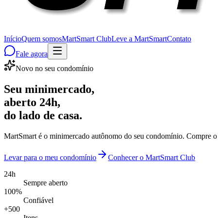
Início
Quem somos
MartSmart Club
Leve a MartSmart
Contato
Fale agora
Novo no seu condomínio
Seu minimercado,
aberto 24h
,
do lado de casa.
MartSmart é o minimercado autônomo do seu condomínio. Compre o qu
Levar para o meu condomínio
Conhecer o MartSmart Club
24h
Sempre aberto
100%
Confiável
+500
Itens